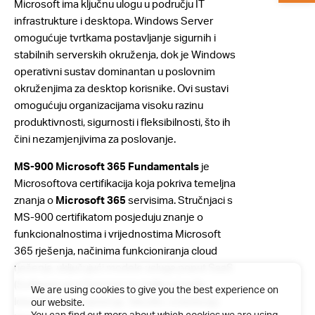
Microsoft ima ključnu ulogu u području IT
infrastrukture i desktopa. Windows Server
omogućuje tvrtkama postavljanje sigurnih i
stabilnih serverskih okruženja, dok je Windows
operativni sustav dominantan u poslovnim
okruženjima za desktop korisnike. Ovi sustavi
omogućuju organizacijama visoku razinu
produktivnosti, sigurnosti i fleksibilnosti, što ih
čini nezamjenjivima za poslovanje.
MS-900
Microsoft 365 Fundamentals
je
Microsoftova certifikacija koja pokriva temeljna
znanja o
Microsoft 365
servisima. Stručnjaci s
MS-900 certifikatom posjeduju znanje o
funkcionalnostima i vrijednostima Microsoft
365 rješenja, načinima funkcioniranja cloud
rješenja, uključujući modele usluga poput SaaS
(Software as a Service), te razliku između
We are using cookies to give you the best experience on
lokalnih i cloud rješenja. Također, ovladavaju
our website.