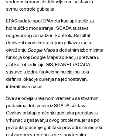
vodoopskrbnom distribucijskom sustavu u
svrhu kontrole gubitaka.
EPAScada je spoj EPAneta kao aplikacije za
hidrauličko modeliranje i SCADA sustava
odgovornog za nadzor i kontrolu. Rezultati
dobiveni ovom interakcijom prikazuju se u
okruženju
Google Maps
s dodatnim izbornicima
funkcija koji Google Maps aplikaciju pretvara u
alat koji objedinjuje GIS, EPANET i SCADA
sustave u jednu funkcionalnu cjelinu koja
definira lokacije curenja na jednostavan,
interaktivan način.
Sve se odvija u realnom vremenu sa stvarnim
podacima dobivenim iz SCADA sustava.
Ovakav pristup praćenju gubitaka predstavlja
vrhunac u rješavanju ovog problema, jer se po
prvi puta praćenje gubitaka provodi simulacijski
u stvarnom vremenu, a ne s povijesnim