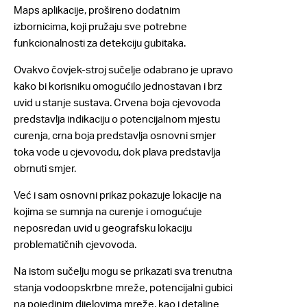
Maps aplikacije, prošireno dodatnim
izbornicima, koji pružaju sve potrebne
funkcionalnosti za detekciju gubitaka.
Ovakvo čovjek-stroj sučelje odabrano je upravo
kako bi korisniku omogućilo jednostavan i brz
uvid u stanje sustava. Crvena boja cjevovoda
predstavlja indikaciju o potencijalnom mjestu
curenja, crna boja predstavlja osnovni smjer
toka vode u cjevovodu, dok plava predstavlja
obrnuti smjer.
Već i sam osnovni prikaz pokazuje lokacije na
kojima se sumnja na curenje i omogućuje
neposredan uvid u geografsku lokaciju
problematičnih cjevovoda.
Na istom sučelju mogu se prikazati sva trenutna
stanja vodoopskrbne mreže, potencijalni gubici
na pojedinim dijelovima mreže, kao i detaljne