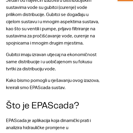
Jedan od najvećih izazova u distribucijskim
sustavima vode su gubitci (curenje) vode
prilikom distribucije. Gubitci se događaju u
cijelom sustavu i u mnogim aspektima sustava,
kao što su ventili i pumpe, prljavo filtriranje na
sustavima za pročišćavanje vode, curenje na
spojnicama i mnogim drugim mjestima.
Gubitci imaju izravan utjecaj na ekonomičnost
same distribucije i u uobičajenom su fokusu
tvrtki za distribuciju vode.
Kako bismo pomogli u rješavanju ovog izazova,
kreirali smo EPAScada sustav.
Što je EPAScada?
EPAScada je aplikacija koja dinamički prati i
analizira hidrauličke promjene u