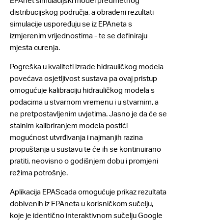
EPAnet simulacijski model predmetnog
distribucijskog područja, a obrađeni rezultati
simulacije uspoređuju se iz EPAneta s
izmjerenim vrijednostima - te se definiraju
mjesta curenja.
Pogreška u kvaliteti izrade hidrauličkog modela
povećava osjetljivost sustava pa ovaj pristup
omogućuje kalibraciju hidrauličkog modela s
podacima u stvarnom vremenu i u stvarnim, a
ne pretpostavljenim uvjetima. Jasno je da će se
stalnim kalibriranjem modela postići
mogućnost utvrđivanja i najmanjih razina
propuštanja u sustavu te će ih se kontinuirano
pratiti, neovisno o godišnjem dobu i promjeni
režima potrošnje.
Aplikacija EPAScada omogućuje prikaz rezultata
dobivenih iz EPAneta u korisničkom sučelju,
koje je identično interaktivnom sučelju Google