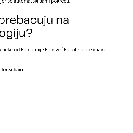
jer se automatski sami pokreću.
 prebacuju na
ogiju?
 neke od kompanije koje već koriste blockchain
 blockchaina: