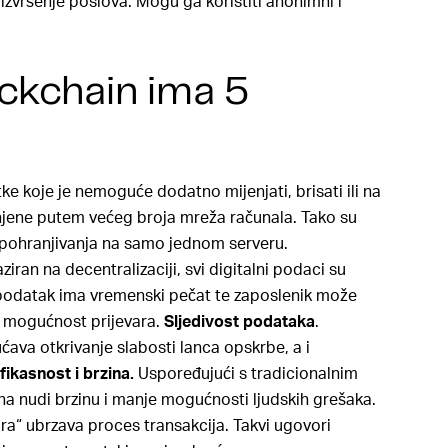
 izvršenje poslova. Mogu ga koristiti anonimni i
ockchain ima 5
ke koje je nemoguće dodatno mijenjati, brisati ili na
ranjene putem većeg broja mreža računala. Tako su
g pohranjivanja na samo jednom serveru.
ziran na decentralizaciji, svi digitalni podaci su
ki podatak ima vremenski pečat te zaposlenik može
je mogućnost prijevara.
Sljedivost podataka
.
va otkrivanje slabosti lanca opskrbe, a i
ikasnost i brzina.
Uspoređujući s tradicionalnim
a nudi brzinu i manje mogućnosti ljudskih grešaka.
ra“ ubrzava proces transakcija. Takvi ugovori