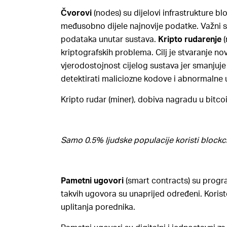
Čvorovi
(nodes) su dijelovi infrastrukture b
međusobno dijele najnovije podatke. Važni su 
podataka unutar sustava.
Kripto rudarenje
(
kriptografskih problema. Cilj je stvaranje no
vjerodostojnost cijelog sustava jer smanju
detektirati maliciozne kodove i abnormalne
Kripto rudar (miner), dobiva nagradu u bitc
Samo 0.5% ljudske populacije koristi blockc
Pametni ugovori
(smart contracts) su progra
takvih ugovora su unaprijed određeni. Koris
uplitanja porednika.