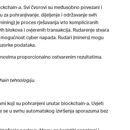
lockchain-a. Svi čvorovi su međusobno povezani i
za pohranjivanje, dijeljenje i održavanje svih
mining) je proces rješavanja vrlo kompliciranih
vih blokova i ovjerenih transakcija. Rudarenje stvara
je mogućnost cyber napada. Rudari (miners) mogu
 uzorke podataka.
oinovima proporcionalno ostvarenim rezultatima.
hain tehnologiju.
mi koji su pohranjeni unutar blockchain-a. Uvjeti
te se u svrhu automatskog izvršenja sporazuma bez