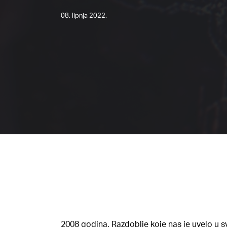
08. lipnja 2022.
2008 godina. Razdoblje koje nas je uvelo u svi