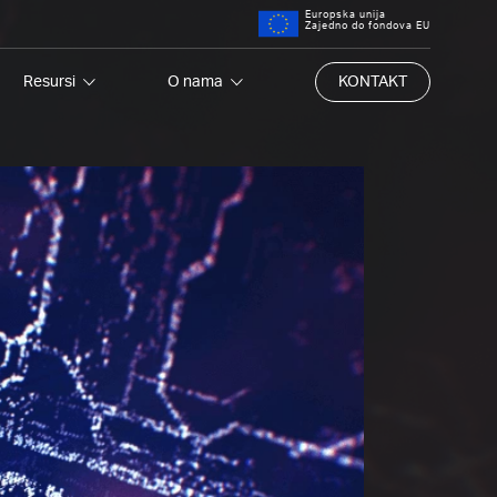
Europska unija
Zajedno do fondova EU
Resursi
O nama
KONTAKT