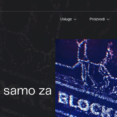
Usluge
Proizvodi
e samo za