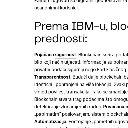
Pametni ugovori su digitalni i jednostavni za
neanonimni korisnici.
Prema
IBM-u
, bl
prednosti:
Pojačana
sigurnost
. Blockchain kreira podat
bilo koji način utjecati. Informacije su poh
privatni podaci sigurniji nego kod klasično
Transparentnost
. Budući da je blockchain ba
identični i pohranjeni na više lokacija. Sva
vidjeti povijest transakcija. Tako se smanju
Blockchain stvara trag podacima što omoguća
detektiranje zlonamjernih radnji.
Povećana ef
„papirnatim“ poslovanjem, sistem blockchain
Automatizacija
. Postojanje „pametnih ugovo