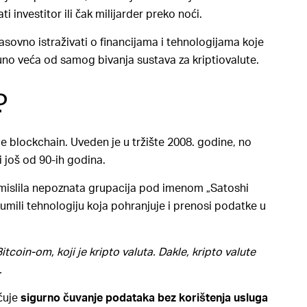
investitor ili čak milijarder preko noći.
asovno istraživati o financijama i tehnologijama koje
uno veća od samog bivanja sustava za kriptiovalute.
?
 je blockchain. Uveden je u tržište 2008. godine, no
i još od 90-ih godina.
osmislila nepoznata grupacija pod imenom „Satoshi
umili tehnologiju koja pohranjuje i prenosi podatke u
itcoin-om, koji je kripto valuta. Dakle, kripto valute
.
ćuje
sigurno čuvanje podataka bez korištenja usluga