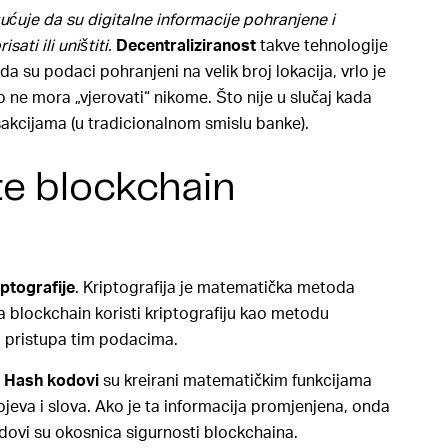
uje da su digitalne informacije pohranjene i
sati ili uništiti.
Decentraliziranost
takve tehnologije
da su podaci pohranjeni na velik broj lokacija, vrlo je
o ne mora „vjerovati“ nikome. Što nije u slučaj kada
sakcijama (u tradicionalnom smislu banke).
e blockchain
iptografije
. Kriptografija je matematička metoda
a blockchain koristi kriptografiju kao metodu
 pristupa tim podacima.
.
Hash kodovi
su kreirani matematičkim funkcijama
rojeva i slova. Ako je ta informacija promjenjena, onda
dovi su okosnica sigurnosti blockchaina.