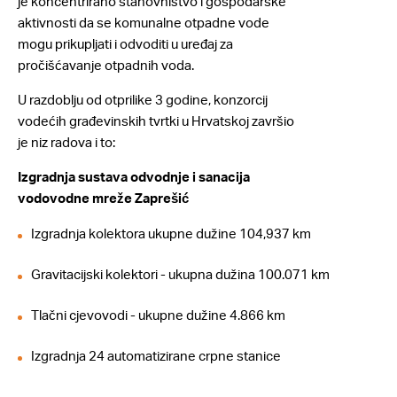
je koncentrirano stanovništvo i gospodarske
aktivnosti da se komunalne otpadne vode
mogu prikupljati i odvoditi u uređaj za
pročišćavanje otpadnih voda.
U razdoblju od otprilike 3 godine, konzorcij
vodećih građevinskih tvrtki u Hrvatskoj završio
je niz radova i to:
Izgradnja sustava odvodnje i sanacija
vodovodne mreže Zaprešić
Izgradnja kolektora ukupne dužine 104,937 km
Gravitacijski kolektori - ukupna dužina 100.071 km
Tlačni cjevovodi - ukupne dužine 4.866 km
Izgradnja 24 automatizirane crpne stanice