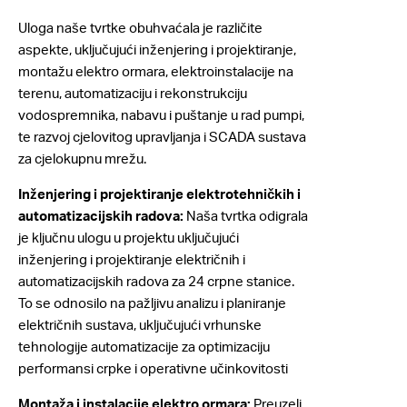
Uloga naše tvrtke obuhvaćala je različite
aspekte, uključujući inženjering i projektiranje,
montažu elektro ormara, elektroinstalacije na
terenu, automatizaciju i rekonstrukciju
vodospremnika, nabavu i puštanje u rad pumpi,
te razvoj cjelovitog upravljanja i SCADA sustava
za cjelokupnu mrežu.
Inženjering i projektiranje elektrotehničkih i
automatizacijskih radova:
Naša tvrtka odigrala
je ključnu ulogu u projektu uključujući
inženjering i projektiranje električnih i
automatizacijskih radova za 24 crpne stanice.
To se odnosilo na pažljivu analizu i planiranje
električnih sustava, uključujući vrhunske
tehnologije automatizacije za optimizaciju
performansi crpke i operativne učinkovitosti
Montaža i instalacije elektro ormara:
Preuzeli