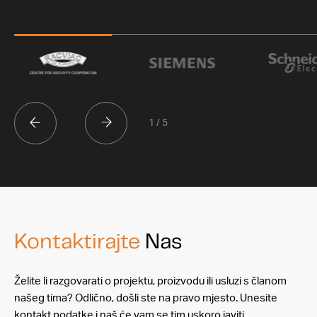
1 / 5
Kontaktirajte
Nas
Želite li razgovarati o projektu, proizvodu ili usluzi s članom
našeg tima? Odlično, došli ste na pravo mjesto. Unesite
kontakt podatke i naš će vam se tim uskoro javiti.