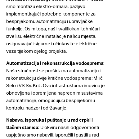
smo montažu elektro-ormara, pažljivo
implementirajući potrebne komponente za
besprijekornu automatizaciju i upravljačke
funkcije. Osim toga, naši kvalificirani tehničari
izveli su električne instalacije na licu mjesta,
osiguravajući sigurne i učinkovite električne
veze tijekom cijelog projekta.
Automatizacija i rekonstrukcija vodosprema:
Naša stručnost se proširila na automatizaciju i
rekonstrukciju dvije kritične vodospreme: Milić
Selo i VS Sv. Križ. Ova infrastrukturna imovina je
obnovljena i opremljena naprednim sustavima
automatizacije, omogućujući besprijekornu
kontrolu, nadzor i održavanje.
Nabava, isporuka i puštanje u rad crpki i
tlačnih stanica:
U okviru naših odgovornosti
uspješno smo nabavili, isporučili i pustili u rad