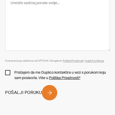
Ova stranica je zaštićena reCAPTCHA i Googleom
Politika Privatnosti
i
Uvjeti Korištenja
.
Pristajem da me Duplico kontaktira u vezi s porukom koju
sam poslao/la. Više u
Politika Privatnosti*
POŠALJI PORUKU