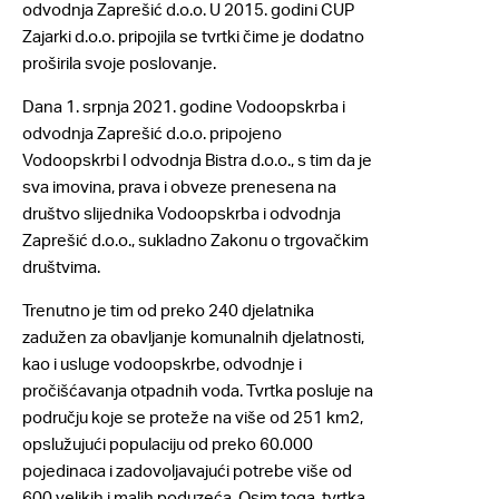
odvodnja Zaprešić d.o.o. U 2015. godini CUP
Zajarki d.o.o. pripojila se tvrtki čime je dodatno
proširila svoje poslovanje.
Dana 1. srpnja 2021. godine Vodoopskrba i
odvodnja Zaprešić d.o.o. pripojeno
Vodoopskrbi I odvodnja Bistra d.o.o., s tim da je
sva imovina, prava i obveze prenesena na
društvo slijednika Vodoopskrba i odvodnja
Zaprešić d.o.o., sukladno Zakonu o trgovačkim
društvima.
Trenutno je tim od preko 240 djelatnika
zadužen za obavljanje komunalnih djelatnosti,
kao i usluge vodoopskrbe, odvodnje i
pročišćavanja otpadnih voda. Tvrtka posluje na
području koje se proteže na više od 251 km2,
opslužujući populaciju od preko 60.000
pojedinaca i zadovoljavajući potrebe više od
600 velikih i malih poduzeća. Osim toga, tvrtka