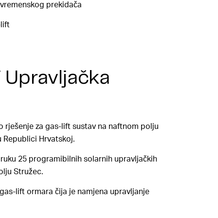
g vremenskog prekidača
ift
 Upravljačka
o rješenje za gas-lift sustav na naftnom polju
 Republici Hrvatskoj.
poruku 25 programibilnih solarnih upravljačkih
lju Stružec.
 gas-lift ormara čija je namjena upravljanje