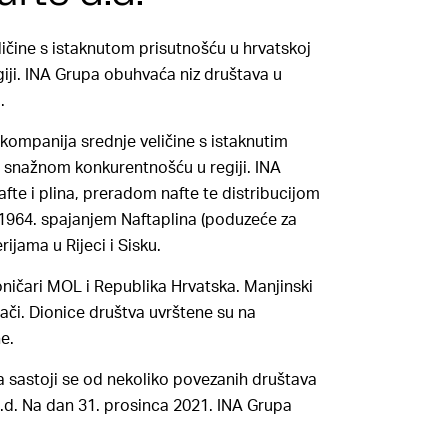
eličine s istaknutom prisutnošću u hrvatskoj
egiji. INA Grupa obuhvaća niz društava u
.
a kompanija srednje veličine s istaknutim
 snažnom konkurentnošću u regiji. INA
fte i plina, preradom nafte te distribucijom
a 1964. spajanjem Naftaplina (poduzeće za
erijama u Rijeci i Sisku.
dioničari MOL i Republika Hrvatska. Manjinski
agači. Dionice društva uvrštene su na
e.
a sastoji se od nekoliko povezanih društava
.d. Na dan 31. prosinca 2021. INA Grupa