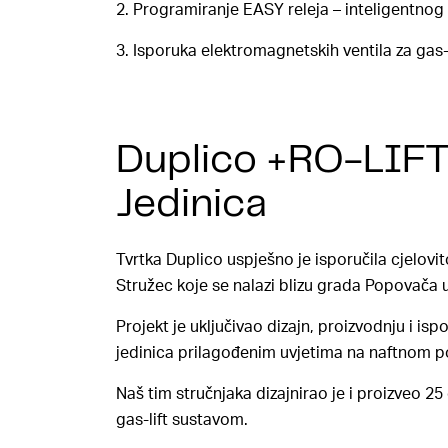
2. Programiranje EASY releja – inteligentno
3. Isporuka elektromagnetskih ventila za gas-l
Duplico +RO-LIFT
Jedinica
Tvrtka Duplico uspješno je isporučila cjelovit
Stružec koje se nalazi blizu grada Popovača u
Projekt je uključivao dizajn, proizvodnju i is
jedinica prilagođenim uvjetima na naftnom po
Naš tim stručnjaka dizajnirao je i proizveo 25
gas-lift sustavom.