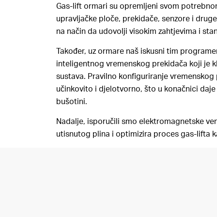
Gas-lift ormari su opremljeni svom potrebn
upravljačke ploče, prekidače, senzore i drug
na način da udovolji visokim zahtjevima i st
Također, uz ormare naš iskusni tim programer
inteligentnog vremenskog prekidača koji je kl
sustava. Pravilno konfiguriranje vremenskog
učinkovito i djelotvorno, što u konačnici daje
bušotini.
Nadalje, isporučili smo elektromagnetske venti
utisnutog plina i optimizira proces gas-lift