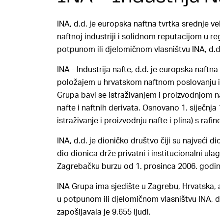
INA, d.d. je europska naftna tvrtka srednje v
naftnoj industriji i solidnom reputacijom u r
potpunom ili djelomičnom vlasništvu INA, d.d
INA - Industrija nafte, d.d. je europska naftn
položajem u hrvatskom naftnom poslovanju i
Grupa bavi se istraživanjem i proizvodnjom na
nafte i naftnih derivata. Osnovano 1. siječnj
istraživanje i proizvodnju nafte i plina) s rafin
INA, d.d. je dioničko društvo čiji su najveći 
dio dionica drže privatni i institucionalni ul
Zagrebačku burzu od 1. prosinca 2006. godin
INA Grupa ima sjedište u Zagrebu, Hrvatska, 
u potpunom ili djelomičnom vlasništvu INA, d
zapošljavala je 9.655 ljudi.