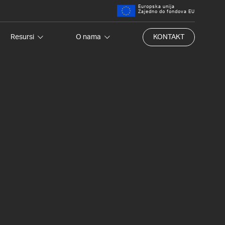
Europska unija
Zajedno do fondova EU
Resursi
O nama
KONTAKT