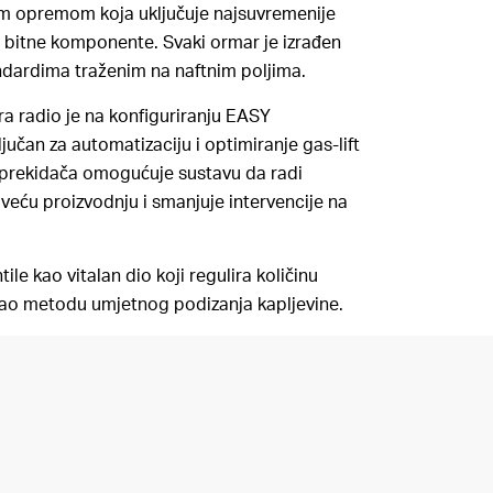
om opremom koja uključuje najsuvremenije
e bitne komponente. Svaki ormar je izrađen
andardima traženim na naftnim poljima.
a radio je na konfiguriranju EASY
jučan za automatizaciju i optimiranje gas-lift
 prekidača omogućuje sustavu da radi
 veću proizvodnju i smanjuje intervencije na
le kao vitalan dio koji regulira količinu
a kao metodu umjetnog podizanja kapljevine.