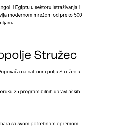
ngoli i Egiptu u sektoru istraživanja i
pravlja modernom mrežom od preko 500
emljama.
opolje Stružec
Popovača na naftnom polju Stružec u
poruku 25 programibilnih upravljačkih
ft ormara sa svom potrebnom opremom