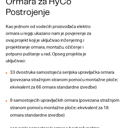
Ormara za HyCo
Postrojenje
Kao jednom od vodećih proizvođača elektro
ormara u regiji, ukazano nam je povjerenje za
ovaj projekt koji je uključivao inženjering i
projektiranje ormara, montažu, ožičenje i
potpuno puštanje u rad. Opseg projekta je
uključivao:
33 dvostruka samostojeća serijska upravljačka ormara
(povezana stražnjom stranom pomoću montažne ploče;
ekvivalent za 66 ormara standardne izvedbe)
9 samostojećih upravljačkih ormara (povezana stražnjom
stranom pomoću montažne ploče; ekvivalent za 18
ormara standardne izvedbe)