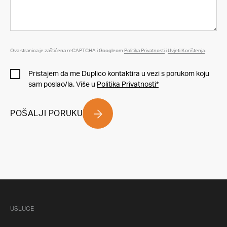
Ova stranica je zaštićena reCAPTCHA i Googleom
Politika Privatnosti
i
Uvjeti Korištenja
.
Pristajem da me Duplico kontaktira u vezi s porukom koju
sam poslao/la. Više u
Politika Privatnosti*
POŠALJI PORUKU
USLUGE