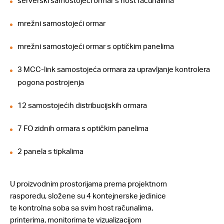
serverski samostojeći ormar s host računalima
mrežni samostojeći ormar
mrežni samostojeći ormar s optičkim panelima
3 MCC-link samostojeća ormara za upravljanje kontrolera
pogona postrojenja
12 samostojećih distribucijskih ormara
7 FO zidnih ormara s optičkim panelima
2 panela s tipkalima
U proizvodnim prostorijama prema projektnom
rasporedu, složene su 4 kontejnerske jedinice
te kontrolna soba sa svim host računalima,
printerima, monitorima te vizualizacijom