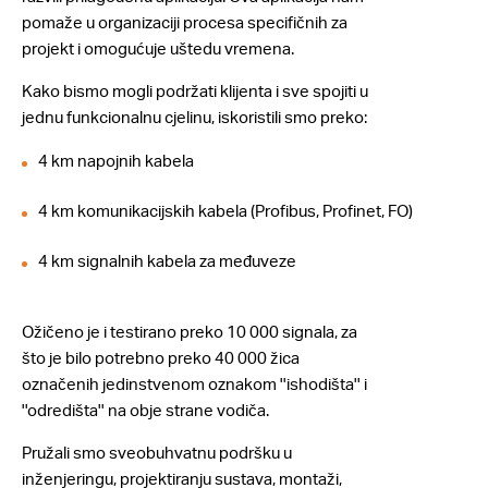
pomaže u organizaciji procesa specifičnih za
projekt i omogućuje uštedu vremena.
Kako bismo mogli podržati klijenta i sve spojiti u
jednu funkcionalnu cjelinu, iskoristili smo preko:
4 km napojnih kabela
4 km komunikacijskih kabela (Profibus, Profinet, FO)
4 km signalnih kabela za međuveze
Ožičeno je i testirano preko 10 000 signala, za
što je bilo potrebno preko 40 000 žica
označenih jedinstvenom oznakom ''ishodišta'' i
''odredišta'' na obje strane vodiča.
Pružali smo sveobuhvatnu podršku u
inženjeringu, projektiranju sustava, montaži,