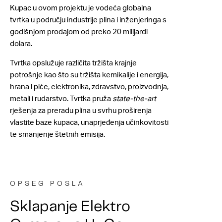
Kupac u ovom projektu je vodeća globalna
tvrtka u području industrije plina i inženjeringa s
godišnjom prodajom od preko 20 milijardi
dolara.
Tvrtka opslužuje različita tržišta krajnje
potrošnje kao što su tržišta kemikalije i energija,
hrana i piće, elektronika, zdravstvo, proizvodnja,
metali i rudarstvo. Tvrtka pruža
state-the-art
rješenja za preradu plina u svrhu proširenja
vlastite baze kupaca, unaprjeđenja učinkovitosti
te smanjenje štetnih emisija.
OPSEG POSLA
Sklapanje Elektro