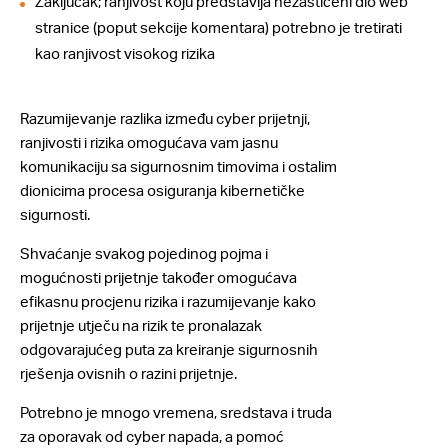
Zaključak; ranjivost koju predstavlja nezaštićeni dio web
stranice (poput sekcije komentara) potrebno je tretirati
kao ranjivost visokog rizika
Razumijevanje razlika između cyber prijetnji,
ranjivosti i rizika omogućava vam jasnu
komunikaciju sa sigurnosnim timovima i ostalim
dionicima procesa osiguranja kibernetičke
sigurnosti.
Shvaćanje svakog pojedinog pojma i
mogućnosti prijetnje također omogućava
efikasnu procjenu rizika i razumijevanje kako
prijetnje utječu na rizik te pronalazak
odgovarajućeg puta za kreiranje sigurnosnih
rješenja ovisnih o razini prijetnje.
Potrebno je mnogo vremena, sredstava i truda
za oporavak od cyber napada, a
pomoć