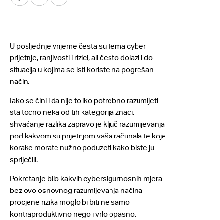
U posljednje vrijeme česta su tema cyber
prijetnje, ranjivosti i rizici, ali često dolazi i do
situacija u kojima se isti koriste na pogrešan
način.
Iako se čini i da nije toliko potrebno razumijeti
šta točno neka od tih kategorija znači,
shvaćanje razlika zapravo je ključ razumijevanja
pod kakvom su prijetnjom vaša računala te koje
korake morate nužno poduzeti kako biste ju
spriječili.
Pokretanje bilo kakvih cybersigurnosnih mjera
bez ovo osnovnog razumijevanja načina
procjene rizika moglo bi biti ne samo
kontraproduktivno nego i vrlo opasno.