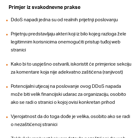
Primjer iz svakodnevne prakse
DdoS napadi jedna su od realnih prijetnji poslovanju
Prijetnju predstavljaju akteri koji iz bilo kojeg razloga žele
legitimnim korisnicima onemogućiti pristup tuđoj web
stranici
Kako bi to uspješno ostvarili, iskoristit će primjerice sekciju
za komentare koja nije adekvatno zaštićena (ranjivost)
Potencijalni utjecaj na poslovanje ovog DDoS napada
može biti velik financijski udarac za organizaciju, osobito
ako se radi o stranici o kojoj ovisi konkretan prihod
Vjerojatnost da do toga dođe je velika, osobito ako se radi
o nezaštićenoj stranici