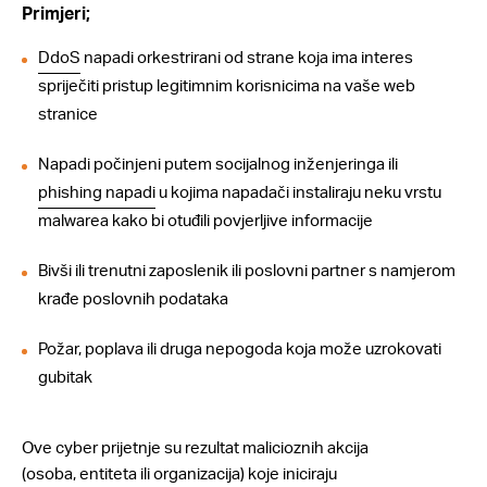
Primjeri;
DdoS
napadi orkestrirani od strane koja ima interes
spriječiti pristup legitimnim korisnicima na vaše web
stranice
Napadi počinjeni putem socijalnog inženjeringa ili
phishing napadi
u kojima napadači instaliraju neku vrstu
malwarea kako bi otuđili povjerljive informacije
Bivši ili trenutni zaposlenik ili poslovni partner s namjerom
krađe poslovnih podataka
Požar, poplava ili druga nepogoda koja može uzrokovati
gubitak
Ove cyber prijetnje su rezultat malicioznih akcija
(osoba, entiteta ili organizacija) koje iniciraju