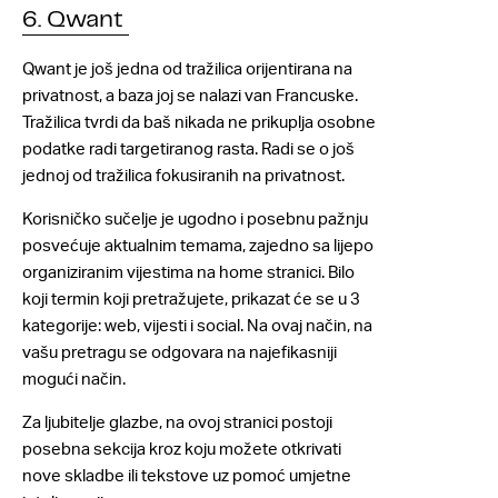
6. Qwant
Qwant je još jedna od tražilica orijentirana na
privatnost, a baza joj se nalazi van Francuske.
Tražilica tvrdi da baš nikada ne prikuplja osobne
podatke radi targetiranog rasta. Radi se o još
jednoj od tražilica fokusiranih na privatnost.
Korisničko sučelje je ugodno i posebnu pažnju
posvećuje aktualnim temama, zajedno sa lijepo
organiziranim vijestima na home stranici. Bilo
koji termin koji pretražujete, prikazat će se u 3
kategorije: web, vijesti i social. Na ovaj način, na
vašu pretragu se odgovara na najefikasniji
mogući način.
Za ljubitelje glazbe, na ovoj stranici postoji
posebna sekcija kroz koju možete otkrivati
nove skladbe ili tekstove uz pomoć umjetne