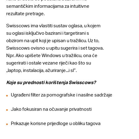
semantičkim informacijama za intuitivne
rezultate pretrage.
Swisscows ima vlastiti sustav oglasa, u kojem
su oglasi isključivo bazirani i targetirani s
obzirom na upit koji je upisan u tražilicu. Uz to,
Swisscows ovisno u upitu sugerira i set tagova.
Npr. Ako upišete Windows u tražilicu, ona će
sugerirati i ostale vezane riječi kao što su
„laptop, instalacija, ažuriranje...i sl“.
Koje su prednosti korištenja Swisscows?
Ugrađeni filter za pornografske i nasilne sadržaje
Jako fokusiran na očuvanje privatnosti
Prikazuje korisne prijedloge u obliku tagova