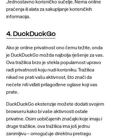
Jednostavno korisničko sučelje. Nema online
praćenja ili alata za sakupljanje korisničkih
informacija.
4. DuckDuckGo
Ako je online privatnost ono čemu težite, onda
je DuckDuckGo možda najbolja rješenje za vas.
Ova tražilica brzo je stekla popularnost upravo
radi privatnosti koju nudi korisniku. Tražilica
nikad ne prati vašu aktivnost, što znači da
nećete niti viđati prilagođene oglase koji vas
prate.
DuckDuckGo ekstenzije možete dodati svojem
browseru kako bi vaše aktivnosti ostale
privatne. Osim uobičajenih značajki koje imaju i
druge tražilice, ova tražilica ima još jednu
zanimljivu – omogućuje direktnu pretragu