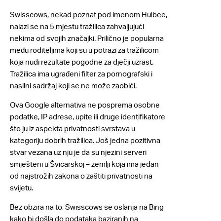
Swisscows, nekad poznat pod imenom Hulbee,
nalazi se na 5 mjestu tražilica zahvaljujući
nekima od svojih značajki. Prilično je popularna
među roditeljima koji su u potrazi za tražilicom
koja nudi rezultate pogodne za dječji uzrast.
Tražilica ima ugrađeni filter za pornografski i
nasilni sadržaj koji se ne može zaobići.
Ova Google alternativa ne posprema osobne
podatke, IP adrese, upite ili druge identifikatore
što ju iz aspekta privatnosti svrstava u
kategoriju dobrih tražilica. Još jedna pozitivna
stvar vezana uz nju je da su njezini serveri
smješteni u Švicarskoj – zemlji koja ima jedan
od najstrožih zakona o zaštiti privatnosti na
svijetu.
Bez obzira na to, Swisscows se oslanja na Bing
kako bi došla do podataka baziranih na