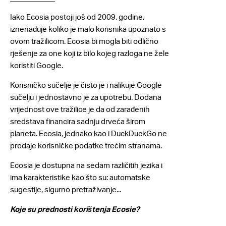
Iako Ecosia postoji još od 2009. godine,
iznenađuje koliko je malo korisnika upoznato s
ovom tražilicom. Ecosia bi mogla biti odlično
rješenje za one koji iz bilo kojeg razloga ne žele
koristiti Google.
Korisničko sučelje je čisto je i nalikuje Google
sučelju i jednostavno je za upotrebu. Dodana
vrijednost ove tražilice je da od zarađenih
sredstava financira sadnju drveća širom
planeta. Ecosia, jednako kao i DuckDuckGo ne
prodaje korisničke podatke trećim stranama.
Ecosia je dostupna na sedam različitih jezika i
ima karakteristike kao što su: automatske
sugestije, sigurno pretraživanje...
Koje su prednosti korištenja Ecosie?