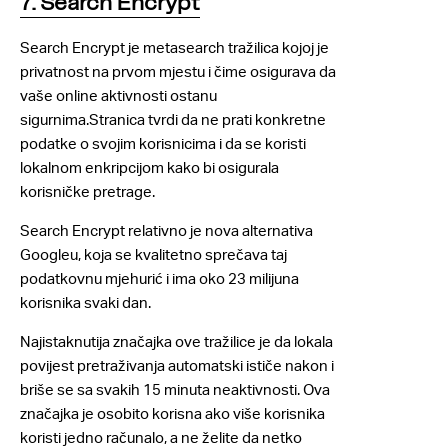
7. Search Encrypt
Search Encrypt je metasearch tražilica kojoj je
privatnost na prvom mjestu i čime osigurava da
vaše online aktivnosti ostanu
sigurnima.Stranica tvrdi da ne prati konkretne
podatke o svojim korisnicima i da se koristi
lokalnom enkripcijom kako bi osigurala
korisničke pretrage.
Search Encrypt relativno je nova alternativa
Googleu, koja se kvalitetno sprečava taj
podatkovnu mjehurić i ima oko 23 milijuna
korisnika svaki dan.
Najistaknutija značajka ove tražilice je da lokala
povijest pretraživanja automatski ističe nakon i
briše se sa svakih 15 minuta neaktivnosti. Ova
značajka je osobito korisna ako više korisnika
koristi jedno računalo, a ne želite da netko