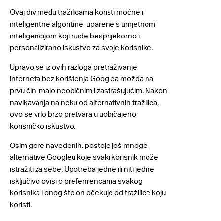
Ovaj div među tražilicama koristi moćne i
inteligentne algoritme, uparene s umjetnom
inteligencijom koji nude besprijekorno i
personalizirano iskustvo za svoje korisnike.
Upravo se iz ovih razloga pretraživanje
interneta bez korištenja Googlea možda na
prvu čini malo neobičnim i zastrašujućim. Nakon
navikavanja na neku od alternativnih tražilica,
ovo se vrlo brzo pretvara u uobičajeno
korisničko iskustvo.
Osim gore navedenih, postoje još mnoge
alternative Googleu koje svaki korisnik može
istražiti za sebe. Upotreba jedne ili niti jedne
isključivo ovisi o prefenrencama svakog
korisnika i onog što on očekuje od tražilice koju
koristi.