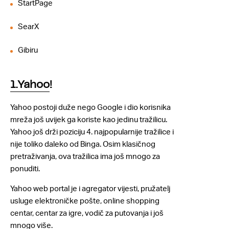
StartPage
SearX
Gibiru
1.Yahoo
!
Yahoo postoji duže nego Google i dio korisnika
mreža još uvijek ga koriste kao jedinu tražilicu.
Yahoo još drži poziciju 4. najpopularnije tražilice i
nije toliko daleko od Binga. Osim klasičnog
pretraživanja, ova tražilica ima još mnogo za
ponuditi.
Yahoo web portal je i agregator vijesti, pružatelj
usluge elektroničke pošte, online shopping
centar, centar za igre, vodič za putovanja i još
mnogo više.