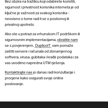
Bez obzira na tražilicu koji odabirete koristiti,
sigurnost i privatnost korisnika interneta je od
ključne je važnosti za svakog korisnika -
neovisno o tome radi li se o poslovnoj ili
privatnoj upotrebi.
Ako ste u potrazi za vrhunskom IT podrškom ili
sigurnosnim implementacijama,
obratite nam
se s povjerenjem.
DuplicoIT
vam pomaže
zaštiti servere i računala od zlonamjernog
softvera, virusa, gubitaka i krađe podataka i za
vas uvodimo napredna UTM rješenja.
Kontaktirajte nas
jo danas radi konzultacije i
procjene kako osigurati svoje online
poslovanje.