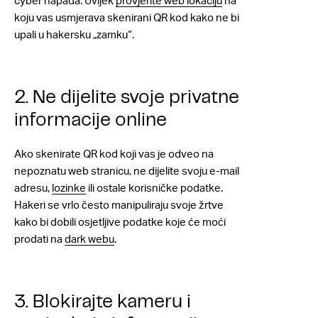
cyber napada. Uvijek
provjerite web lokaciju
na
koju vas usmjerava skenirani QR kod kako ne bi
upali u hakersku „zamku“.
2. Ne dijelite svoje privatne
informacije online
Ako skenirate QR kod koji vas je odveo na
nepoznatu web stranicu, ne dijelite svoju e-mail
adresu,
lozinke
ili ostale korisničke podatke.
Hakeri se vrlo često manipuliraju svoje žrtve
kako bi dobili osjetljive podatke koje će moći
prodati na
dark webu
.
3. Blokirajte kameru i