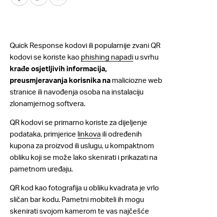
Quick Response kodovi ili popularnije zvani QR
kodovi se koriste kao
phishing napadi
u svrhu
krađe osjetljivih informacija,
preusmjeravanja korisnika na
maliciozne web
stranice ili navođenja osoba na instalaciju
zlonamjernog softvera.
QR kodovi se primarno koriste za dijeljenje
podataka, primjerice
linkova
ili određenih
kupona za proizvod ili uslugu, u kompaktnom
obliku koji se može lako skenirati i prikazati na
pametnom uređaju.
QR kod kao fotografija u obliku kvadrata je vrlo
sličan bar kodu. Pametni mobiteli ih mogu
skenirati svojom kamerom te vas najčešće