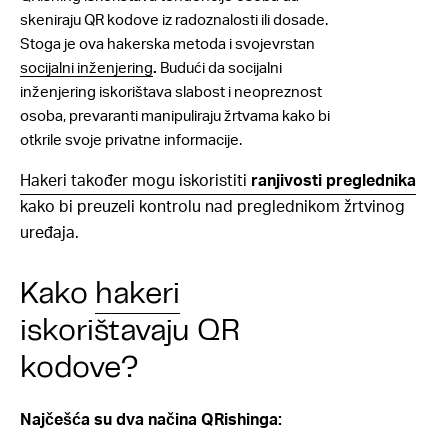
skeniraju QR kodove iz radoznalosti ili dosade.
Stoga je ova hakerska metoda i svojevrstan
socijalni inženjering
.
Budući da socijalni
inženjering iskorištava slabost i neopreznost
osoba, prevaranti manipuliraju žrtvama kako bi
otkrile svoje privatne informacije.
Hakeri također mogu iskoristiti
ranjivosti preglednika
kako bi preuzeli kontrolu nad preglednikom žrtvinog
uređaja.
Kako
hakeri
iskorištavaju QR
kodove?
Najčešća su dva načina QRishinga: