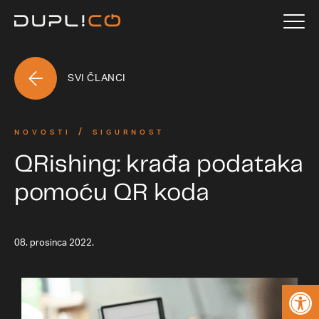
SVI ČLANCI
NOVOSTI
SIGURNOST
QRishing: krađa podataka
pomoću QR koda
08. prosinca 2022.
Open