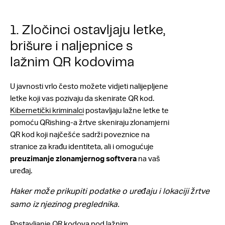
1. Zločinci ostavljaju letke,
brišure i naljepnice s
lažnim QR kodovima
U javnosti vrlo često možete vidjeti nalijepljene
letke koji vas pozivaju da skenirate QR kod.
Kibernetički kriminalci
postavljaju lažne letke te
pomoću QRishing-a žrtve skeniraju zlonamjerni
QR kod koji najčešće sadrži poveznice na
stranice za krađu identiteta, ali i omogućuje
preuzimanje zlonamjernog softvera
na vaš
uređaj.
Haker može prikupiti podatke o uređaju i lokaciji žrtve
samo iz njezinog preglednika.
Postavljanje QR kodova pod lažnim