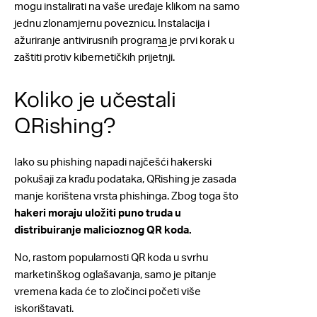
mogu instalirati na vaše uređaje klikom na samo
jednu zlonamjernu poveznicu.
Instalacija i
ažuriranje antivirusnih programa
je prvi korak u
zaštiti protiv kibernetičkih prijetnji.
Koliko je učestali
QRishing?
Iako su phishing napadi najčešći hakerski
pokušaji za krađu podataka, QRishing je zasada
manje korištena vrsta phishinga. Zbog toga što
hakeri moraju uložiti puno truda u
distribuiranje malicioznog QR koda.
No, rastom popularnosti QR koda u svrhu
marketinškog oglašavanja, samo je pitanje
vremena kada će to zločinci početi više
iskorištavati.