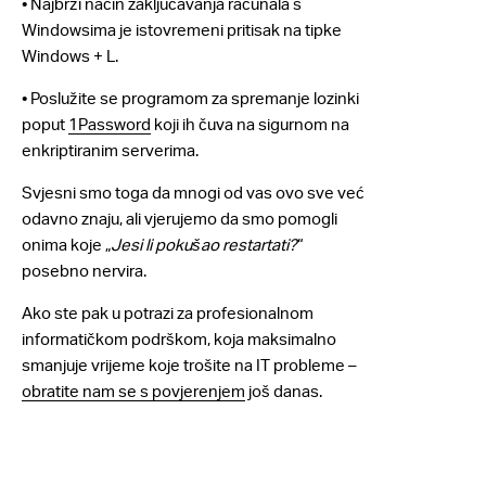
• Najbrži način zaključavanja računala s
Windowsima je istovremeni pritisak na tipke
Windows + L.
• Poslužite se programom za spremanje lozinki
poput
1Password
koji ih čuva na sigurnom na
enkriptiranim serverima.
Svjesni smo toga da mnogi od vas ovo sve već
odavno znaju, ali vjerujemo da smo pomogli
onima koje „
Jesi li pokušao restartati?
“
posebno nervira.
Ako ste pak u potrazi za profesionalnom
informatičkom podrškom, koja maksimalno
smanjuje vrijeme koje trošite na IT probleme –
obratite nam se s povjerenjem
još danas.