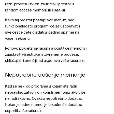
razni procesi i svi oni zauzimaju prostor u
random access memoriji (ili RAM-u).
Kako taj prostor postaje sve manjim, sve
funkcionalnosti i programi će se usporavati i
sve češće ćete gledati u loading spinner na
vašem ekranu.
Ponovo pokretanje računala očistit će memoriji i
zaustaviti višestruke istovremene procese,
uključujući i one čiji rad usporava vaše računalo.
Nepotrebno trošenje memorije
Kad se neki od programa u kojem ste radili
nepravilno zatvori, on koristi memoriju iako više
ne radi aktivno. Ovakvo nepotrebno dodatno
trošenje radne memorije također će dodatno
usporiti vaše računalo.