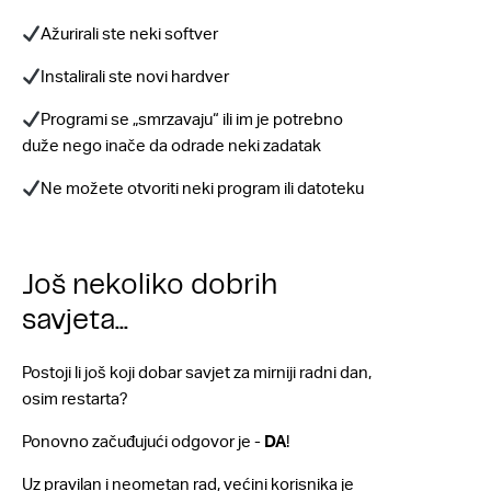
Ažurirali ste neki softver
Instalirali ste novi hardver
Programi se „smrzavaju“ ili im je potrebno
duže nego inače da odrade neki zadatak
Ne možete otvoriti neki program ili datoteku
Još nekoliko dobrih
savjeta...
Postoji li još koji dobar savjet za mirniji radni dan,
osim restarta?
Ponovno začuđujući odgovor je -
DA
!
Uz pravilan i neometan rad, većini korisnika je