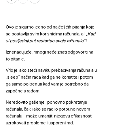
Ovo je sigurno jedno od najčešćih pitanja koje
se postavlja svim korisnicima računala, ali „
Kad
si posljednji put restartao svoje računalo
“?
Iznenađujuće, mnogi neće znati odgovoriti na
to pitanje.
Vrlo je lako steći naviku prebacivanja računala u
„sleep“ način rada kad ga ne koristite i potom
ga samo pokrenuti kad vam je potrebno da
započne s radom.
Neredovito gašenje i ponovno pokretanje
računala, čak i ako se radi o potpuno novom
računalu – može umanjiti njegovu efikasnost i
uzrokovati probleme i usporeni rad.