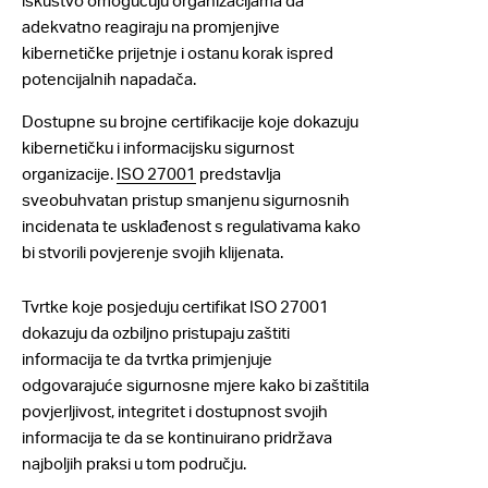
iskustvo omogućuju organizacijama da
adekvatno reagiraju na promjenjive
kibernetičke prijetnje i ostanu korak ispred
potencijalnih napadača.
Dostupne su brojne certifikacije koje dokazuju
kibernetičku i informacijsku sigurnost
organizacije.
ISO 27001
predstavlja
sveobuhvatan pristup smanjenu sigurnosnih
incidenata te usklađenost s regulativama kako
bi stvorili povjerenje svojih klijenata.
Tvrtke koje posjeduju certifikat ISO 27001
dokazuju da ozbiljno pristupaju zaštiti
informacija te da tvrtka primjenjuje
odgovarajuće sigurnosne mjere kako bi zaštitila
povjerljivost, integritet i dostupnost svojih
informacija te da se kontinuirano pridržava
najboljih praksi u tom području.