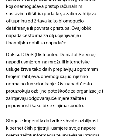
koji onemogućava pristup računalnim
sustavima ili šifrira podatke, a zatim zahtijeva
otkupninu od žrtava kako bi omogućio
dešifriranje ili povratak pristupa. Ovaj oblik
napada često ima za cilj ucjenjivanje i
financijsku dobit za napadače.
Dok su DDoS (Distributed Denial of Service)
napadi usmjereni na mrežu ili internetske
usluge žrtve tako da ih preplavljuju ogromnim
brojem zahtjeva, onemogućujući njezino
normalno funkcioniranje. Ovi napadi često
prouzrokuju ozbiljne poteškoće za organizacije i
zahtijevaju odgovarajuće mjere zaštite i
pripravnosti kako bi se s njima suočilo.
Stoga je imperativ da tvrtke shvate ozbiljnost
kibernetičkih prijetnji i usmjere svoje napore
prema zaštiti informacija te upravljanju rizicima