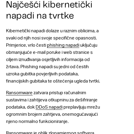
Najčešći kibernetički
napadi na tvrtke
Kibernetički napadi dolaze u raznim oblicima, a
svaki od njih nosi svoje specifične opasnosti.
Primjerice, vrlo česti
phishing napadi
uključuju
obmanjujuće e-mail poruke i web stranice s
ciljem iznuđivanja osjetljivih informacija od
žrtava. Phishing napadi su jedni od čestih
uzroka gubitka povjerljivih podataka,
financijskih gubitaka te oštećenja ugleda tvrtki.
Ransomware
zatvara pristup računalnim
sustavima i zahtijeva otkupninu za dešifriranje
podataka, dok
DDoS napadi
preplavljuju mrežu
ogromnim brojem zahtjeva, onemogućavajući
njeno normalno funkcioniranje.
Ransomware je oblik zlonamjernog softvera