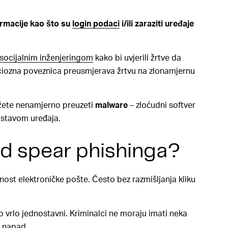
formacije kao što su
login podaci
i/ili zaraziti uređaje
socijalnim inženjeringom
kako bi uvjerili žrtve da
iciozna poveznica preusmjerava žrtvu na
zlonamjernu
žete nenamjerno preuzeti
malware
– zloćudni softver
sustavom uređaja.
od spear phishinga?
mnost elektroničke pošte. Često bez razmišljanja kliku
o vrlo jednostavni. Kriminalci ne moraju imati neka
g napad.