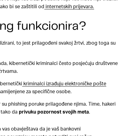
ako bi se zaštitili od
internetskih prijevara.
ng funkcionira?
irani, to jest prilagođeni svakoj žrtvi, zbog toga su
a, kibernetički
kriminalci često posjećuju društvene
 žrtvama.
bernetički
kriminalci izrađuju elektroničke pošte
 namijenjene za specifične osobe.
er su phishing poruke prilagođene njima. Time, hakeri
u tako da
privuku pozornost svojih meta
.
a vas obavještava da je vaš bankovni