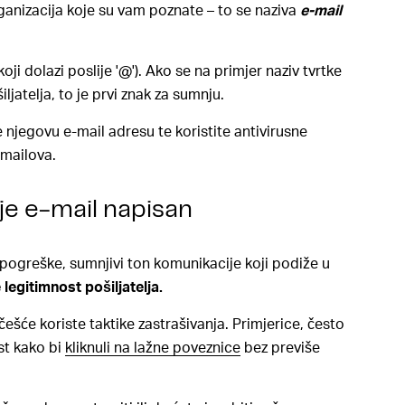
rganizacija koje su vam poznate – to se naziva
e-mail
koji dolazi poslije '@'). Ako se na primjer naziv tvrtke
atelja, to je prvi znak za sumnju.
te njegovu e-mail adresu te koristite
antivirusne
-mailova.
 je e-mail napisan
pogreške, sumnjivi ton komunikacije koji podiže u
 legitimnost pošiljatelja.
ešće koriste taktike zastrašivanja. Primjerice, često
st kako bi
kliknuli na lažne poveznice
bez previše