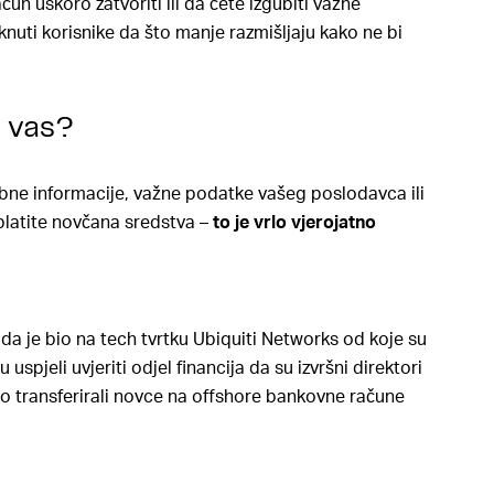
ačun uskoro zatvoriti ili da ćete izgubiti važne
aknuti korisnike da što manje razmišljaju kako ne bi
d vas?
obne informacije, važne podatke vašeg poslodavca ili
platite novčana sredstva –
to je vrlo vjerojatno
a je bio na tech tvrtku Ubiquiti Networks od koje su
u uspjeli uvjeriti odjel financija da su izvršni direktori
no transferirali novce na offshore bankovne račune