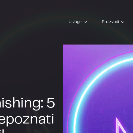
Usluge
Proizvodi
ishing: 5
epoznati