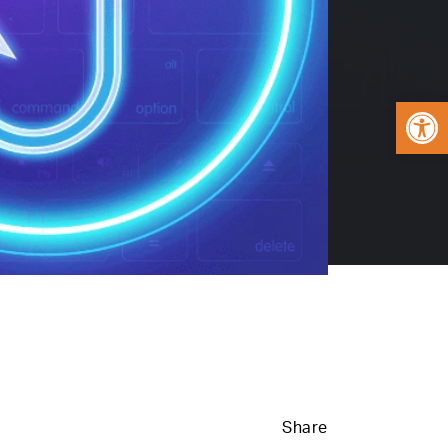
Open
Share