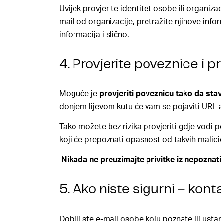
Uvijek provjerite identitet osobe ili organiz
mail od organizacije, pretražite njihove info
informacija i slično.
4.
Provjerite poveznice i pr
Moguće je
provjeriti poveznicu tako da st
donjem lijevom kutu će vam se pojaviti URL 
Tako možete bez rizika provjeriti gdje vodi p
koji će prepoznati opasnost od takvih malici
Nikada ne preuzimajte privitke iz nepoznati
5. Ako niste sigurni – kont
Dobili ste e-mail osobe koju poznate ili ustan