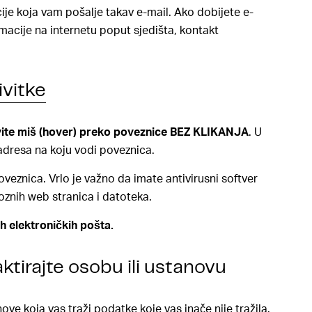
acije koja vam pošalje takav e-mail. Ako dobijete e-
rmacije na internetu poput sjedišta, kontakt
ivitke
avite miš (hover) preko poveznice BEZ KLIKANJA
. U
adresa na koju vodi poveznica.
oveznica. Vrlo je važno da imate antivirusni softver
oznih web stranica i datoteka.
h elektroničkih pošta.
aktirajte osobu ili ustanovu
ove koja vas traži podatke koje vas inače nije tražila.