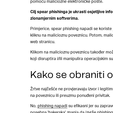
pomoću maliciozne elektroničke pošte.
Cilj spear phishinga je ukrasti osjetljive in
zlonamjernim softverima.
Primjerice, spear phishing napadi se koriste
kliknu na malicioznu poveznicu. Potom, mal
web stranicu
.
Klikom na malicioznu poveznicu također mo
koji disruptira i/ili manipulira operacijskim 
Kako se obraniti 
Žrtve najčešće ne provjeravaju izvor i legiti
na poveznicu ili preuzmu ponuđeni privitak.
No,
phishing napadi
su efikasni jer su zaprav
posebna 'hakerska' znanja da izvrše phishin