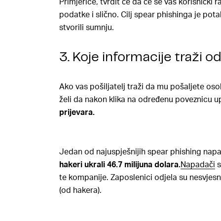
Primjerice, tvrdit će da će se vaš korisnički r
podatke i slično. Cilj spear phishinga je pot
stvorili sumnju.
3. Koje informacije traži o
Ako vas pošiljatelj traži da mu pošaljete os
želi da nakon klika na određenu poveznicu u
prijevara.
Jedan od najuspješnijih spear phishing napad
hakeri ukrali 46.7 milijuna dolara.
Napadači
s
te kompanije. Zaposlenici odjela su nesvjes
(od hakera).